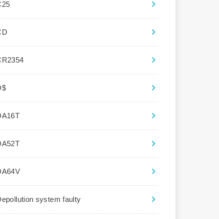
C25
CD
CR2354
D$
DA16T
DA52T
DA64V
epollution system faulty