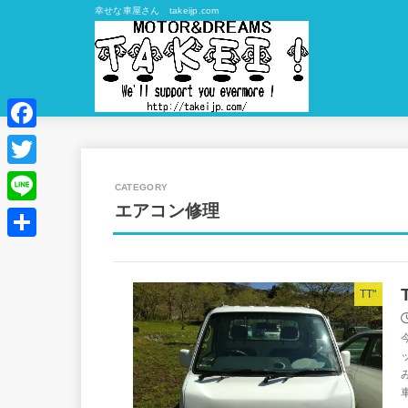
幸せな車屋さん takeijp.com
Facebook
Twitter
エアコン修理
Line
共
有
TT"