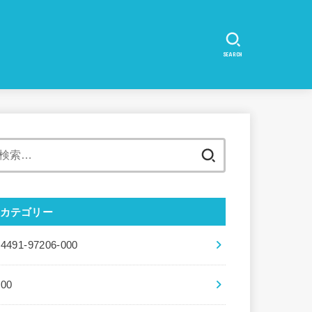
SEARCH
検
索:
カテゴリー
04491-97206-000
100