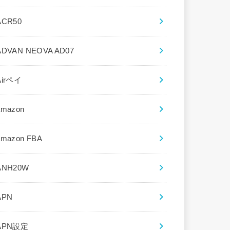
ACR50
ADVAN NEOVA AD07
Airペイ
amazon
amazon FBA
ANH20W
APN
APN設定