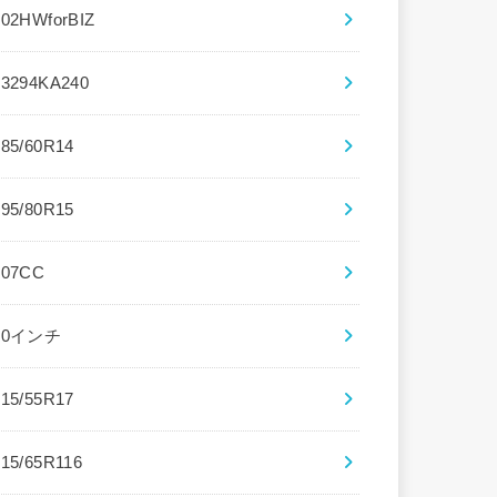
102HWforBIZ
13294KA240
185/60R14
195/80R15
207CC
20インチ
215/55R17
215/65R116