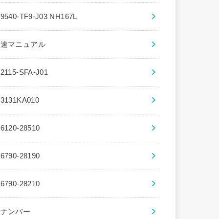
39540-TF9-J03 NH167L
5速マニュアル
72115-SFA-J01
83131KA010
86120-28510
86790-28190
86790-28210
8ナンバー