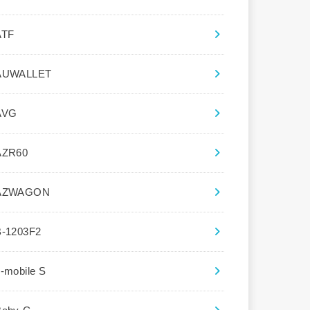
ATF
AUWALLET
AVG
AZR60
AZWAGON
B-1203F2
-mobile S