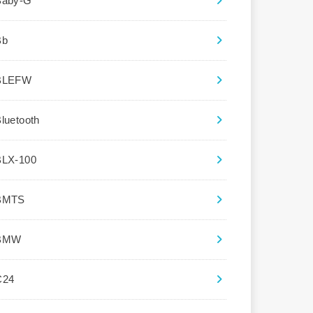
Baby-G
Bb
BLEFW
luetooth
BLX-100
BMTS
BMW
C24