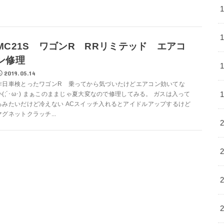
MC21S ワゴンR RRリミテッド エアコ
ン修理
2019.05.14
昨日車検とったワゴンR 乗ってから気づいたけどエアコン効いてな
い(;´･ω･) まぁこのままじゃ夏大変なので修理してみる。 ガスは入って
るみたいだけど冷えない ACスイッチ入れるとアイドルアップするけど
マグネットクラッチ...