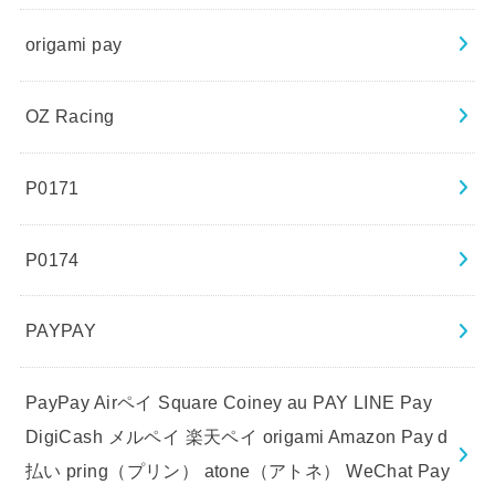
origami pay
OZ Racing
P0171
P0174
PAYPAY
PayPay Airペイ Square Coiney au PAY LINE Pay
DigiCash メルペイ 楽天ペイ origami Amazon Pay d
払い pring（プリン） atone（アトネ） WeChat Pay