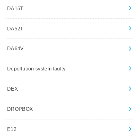
DA16T
DA52T
DA64V
Depollution system faulty
DEX
DROPBOX
E12