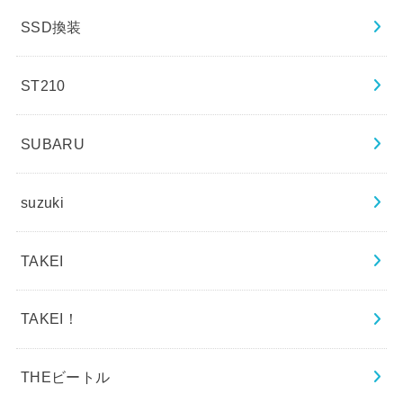
SSD換装
ST210
SUBARU
suzuki
TAKEI
TAKEI！
THEビートル