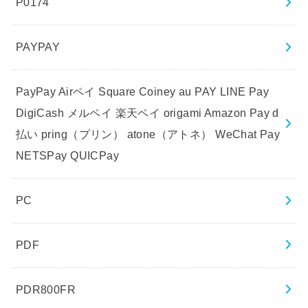
P0174
PAYPAY
PayPay Airペイ Square Coiney au PAY LINE Pay
DigiCash メルペイ 楽天ペイ origami Amazon Pay d
払い pring（プリン） atone（アトネ） WeChat Pay
NETSPay QUICPay
PC
PDF
PDR800FR