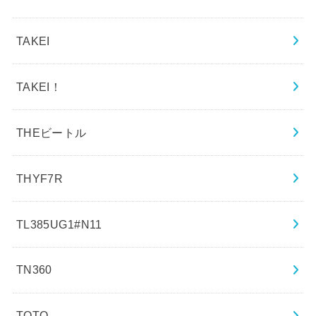
TAKEI
TAKEI！
THEビートル
THYF7R
TL385UG1#N11
TN360
TOTO