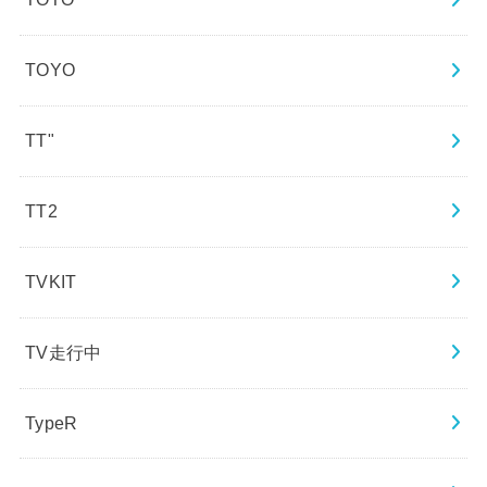
TOYO
TT"
TT2
TVKIT
TV走行中
TypeR