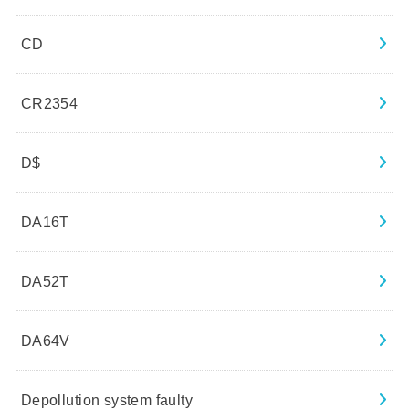
CD
CR2354
D$
DA16T
DA52T
DA64V
Depollution system faulty