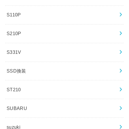
S110P
S210P
S331V
SSD換装
ST210
SUBARU
suzuki