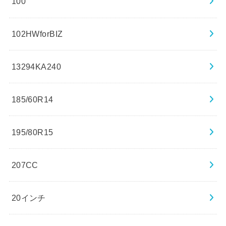
100
102HWforBIZ
13294KA240
185/60R14
195/80R15
207CC
20インチ