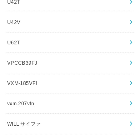
U42T
U42V
U62T
VPCCB39FJ
VXM-185VFI
vxm-207vfn
WILL サイファ