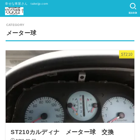
幸せな車屋さん takeijp.com
SEARCH
メーター球
ST210
ST210カルディナ メーター球 交換