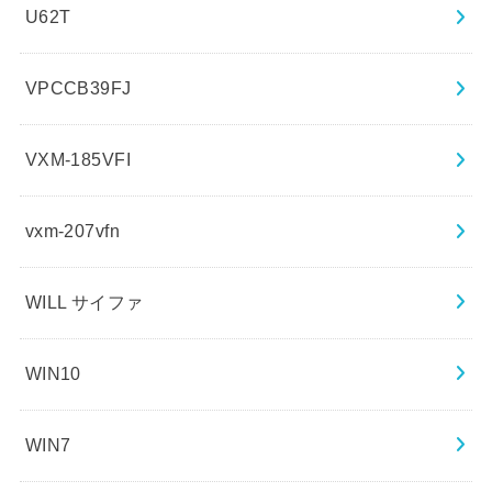
U62T
VPCCB39FJ
VXM-185VFI
vxm-207vfn
WILL サイファ
WIN10
WIN7