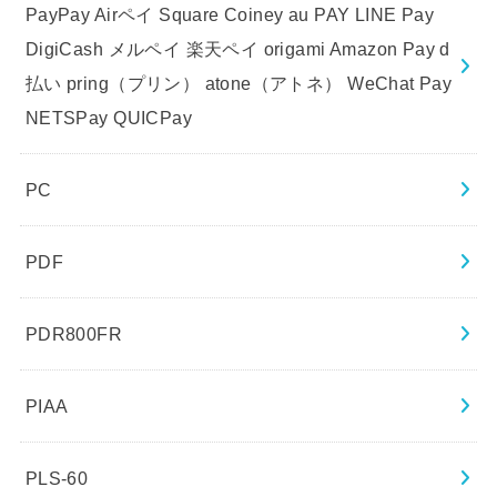
PayPay Airペイ Square Coiney au PAY LINE Pay
DigiCash メルペイ 楽天ペイ origami Amazon Pay d
払い pring（プリン） atone（アトネ） WeChat Pay
NETSPay QUICPay
PC
PDF
PDR800FR
PIAA
PLS-60