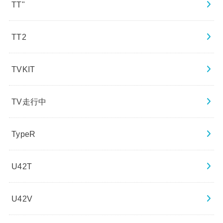
TT"
TT2
TVKIT
TV走行中
TypeR
U42T
U42V