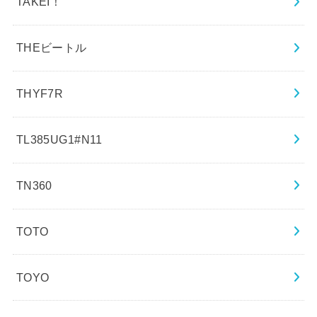
TAKEI！
THEビートル
THYF7R
TL385UG1#N11
TN360
TOTO
TOYO