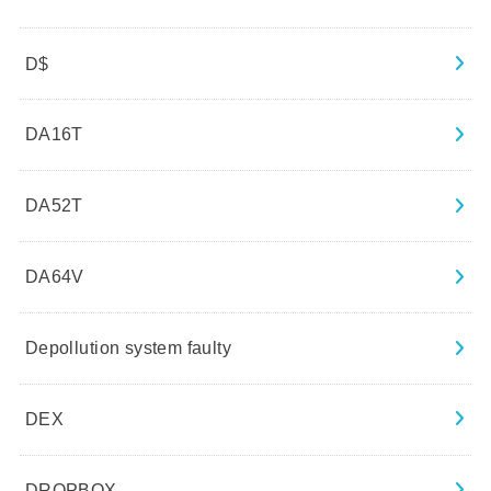
D$
DA16T
DA52T
DA64V
Depollution system faulty
DEX
DROPBOX