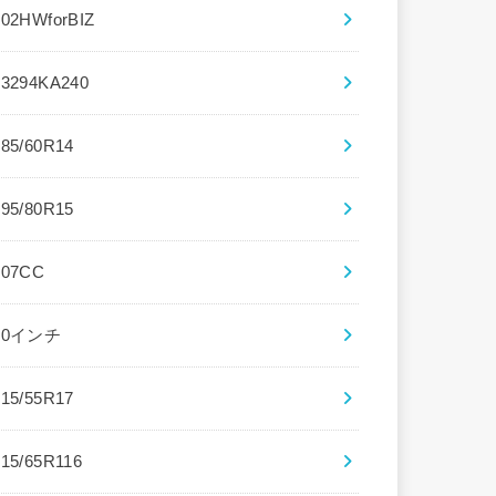
102HWforBIZ
13294KA240
185/60R14
195/80R15
207CC
20インチ
215/55R17
215/65R116