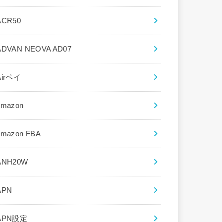
ACR50
ADVAN NEOVA AD07
Airペイ
amazon
amazon FBA
ANH20W
APN
APN設定