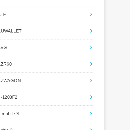
ATF
AUWALLET
AVG
AZR60
AZWAGON
B-1203F2
-mobile S