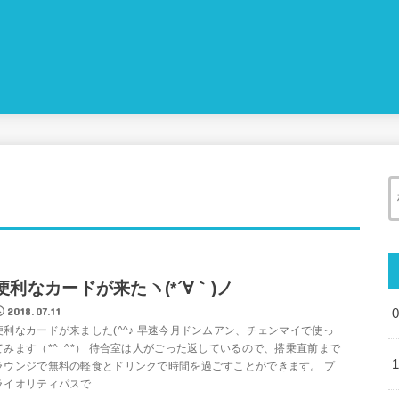
便利なカードが来たヽ(*´∀｀)ノ
2018.07.11
便利なカードが来ました(^^♪ 早速今月ドンムアン、チェンマイで使っ
てみます（*^_^*） 待合室は人がごった返しているので、搭乗直前まで
ラウンジで無料の軽食とドリンクで時間を過ごすことができます。 プ
ライオリティパスで...