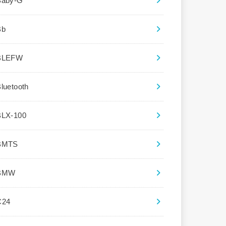
Baby-G
Bb
BLEFW
luetooth
BLX-100
BMTS
BMW
C24