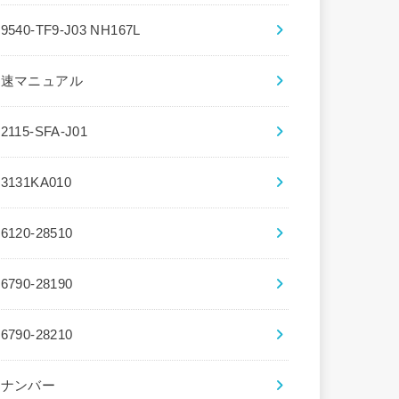
39540-TF9-J03 NH167L
5速マニュアル
72115-SFA-J01
83131KA010
86120-28510
86790-28190
86790-28210
8ナンバー