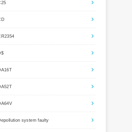
C25
CD
CR2354
D$
DA16T
DA52T
DA64V
epollution system faulty