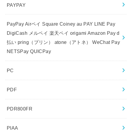
PAYPAY
PayPay Airペイ Square Coiney au PAY LINE Pay
DigiCash メルペイ 楽天ペイ origami Amazon Pay d
払い pring（プリン） atone（アトネ） WeChat Pay
NETSPay QUICPay
PC
PDF
PDR800FR
PIAA