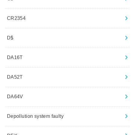
CR2354
D$
DA16T
DA52T
DA64V
Depollution system faulty