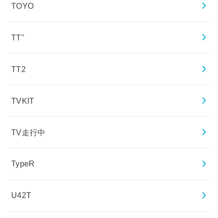
TOYO
TT"
TT2
TVKIT
TV走行中
TypeR
U42T