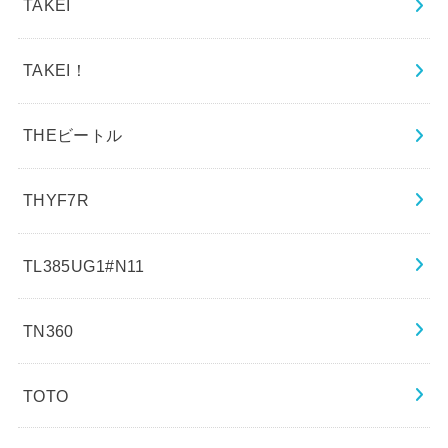
TAKEI
TAKEI！
THEビートル
THYF7R
TL385UG1#N11
TN360
TOTO