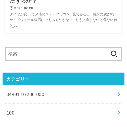
たずらか？
2020.07.28
タイヤが変 って来店のステップワゴン 見てみると 確かに変(;’∀’)
サイドウォール縁石にでもあてたかな？ もう交換しないと危ないね
(-_...
検
索:
カテゴリー
04491-97206-000
100