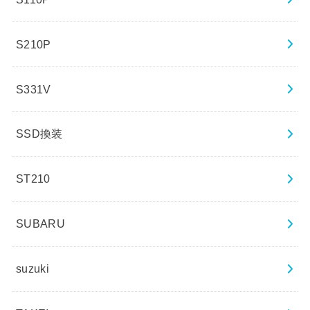
S210P
S331V
SSD換装
ST210
SUBARU
suzuki