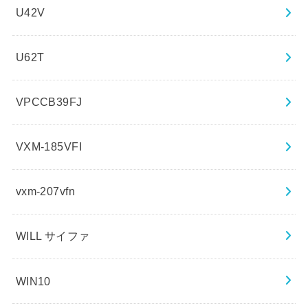
U42V
U62T
VPCCB39FJ
VXM-185VFI
vxm-207vfn
WILL サイファ
WIN10