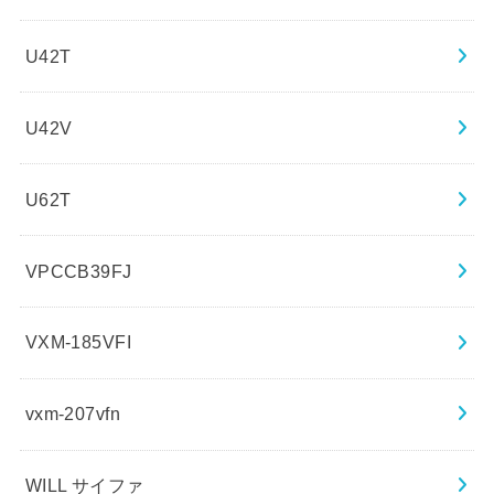
U42T
U42V
U62T
VPCCB39FJ
VXM-185VFI
vxm-207vfn
WILL サイファ