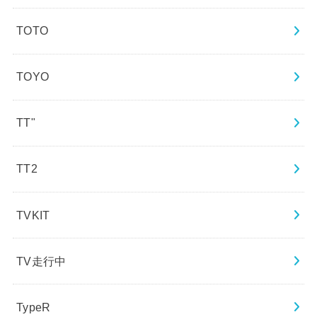
TOTO
TOYO
TT"
TT2
TVKIT
TV走行中
TypeR