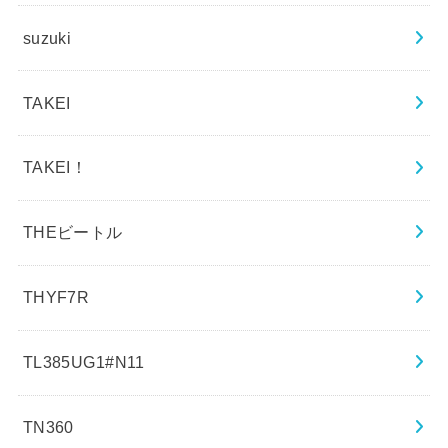
suzuki
TAKEI
TAKEI！
THEビートル
THYF7R
TL385UG1#N11
TN360