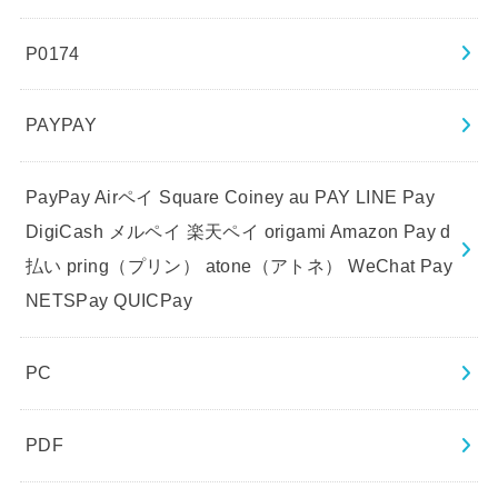
P0174
PAYPAY
PayPay Airペイ Square Coiney au PAY LINE Pay
DigiCash メルペイ 楽天ペイ origami Amazon Pay d
払い pring（プリン） atone（アトネ） WeChat Pay
NETSPay QUICPay
PC
PDF