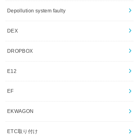
Depollution system faulty
DEX
DROPBOX
E12
EF
EKWAGON
ETC取り付け