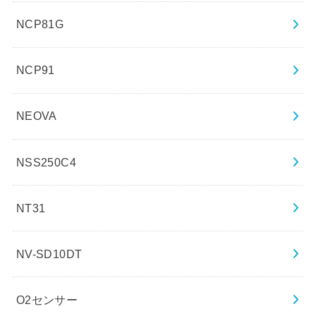
NCP81G
NCP91
NEOVA
NSS250C4
NT31
NV-SD10DT
O2センサー