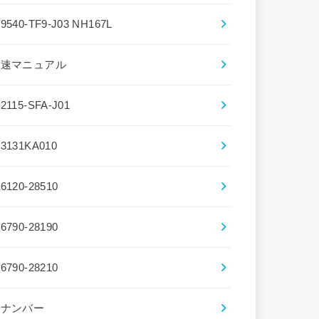
39540-TF9-J03 NH167L
5速マニュアル
72115-SFA-J01
83131KA010
86120-28510
86790-28190
86790-28210
8ナンバー