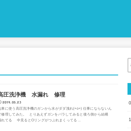
高圧洗浄機 水漏れ 修理
2019.05.23
洗車に使う高圧洗浄機のガンから水がダダ洩れ(+o+) 仕事にならないん
で修理してみた。 とりあえずガンをバラしてみると後ろ側から結構
漏れてる 中見るとOリングがつぶれまくってる ...