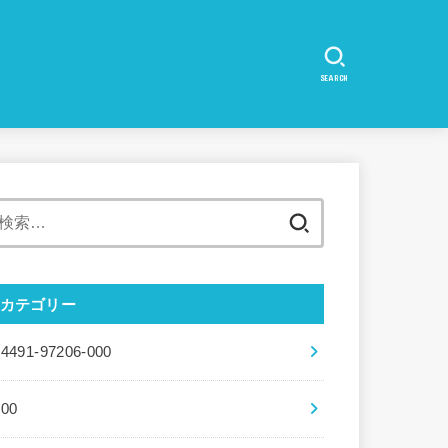
SEARCH
検
索:
カテゴリー
04491-97206-000
100