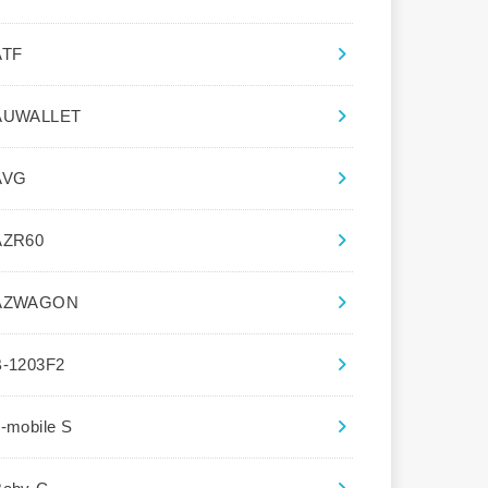
ATF
AUWALLET
AVG
AZR60
AZWAGON
B-1203F2
-mobile S