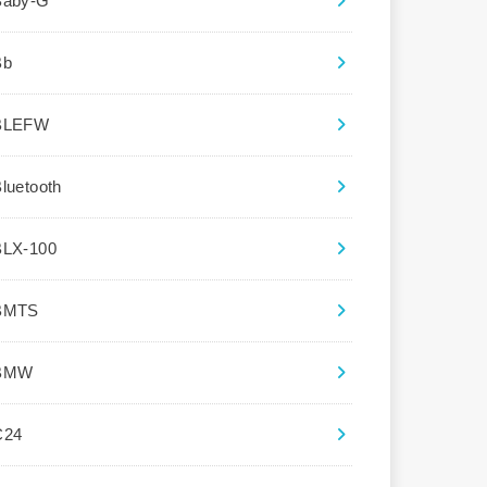
Baby-G
Bb
BLEFW
luetooth
BLX-100
BMTS
BMW
C24