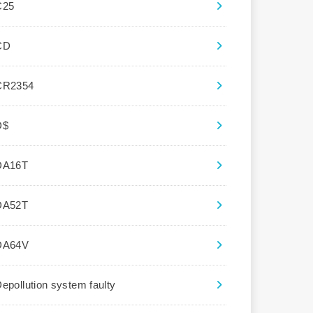
C25
CD
CR2354
D$
DA16T
DA52T
DA64V
epollution system faulty