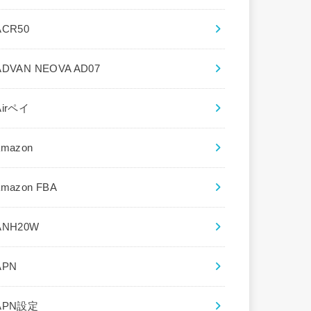
ACR50
ADVAN NEOVA AD07
Airペイ
amazon
amazon FBA
ANH20W
APN
APN設定