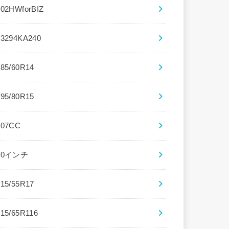
102HWforBIZ
13294KA240
185/60R14
195/80R15
207CC
20インチ
215/55R17
215/65R116