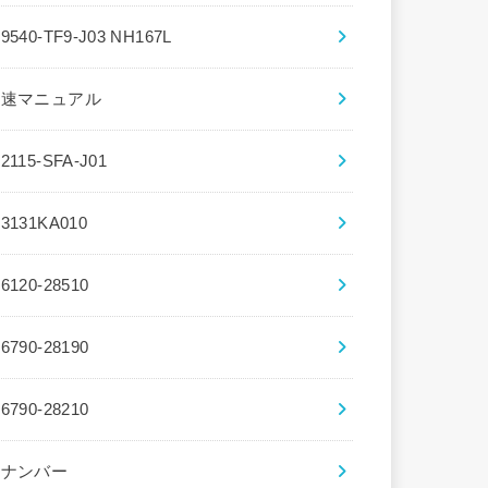
39540-TF9-J03 NH167L
5速マニュアル
72115-SFA-J01
83131KA010
86120-28510
86790-28190
86790-28210
8ナンバー