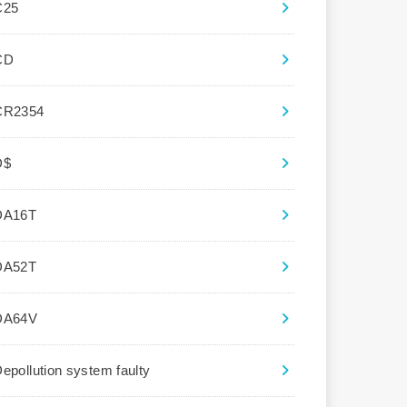
C25
CD
CR2354
D$
DA16T
DA52T
DA64V
epollution system faulty