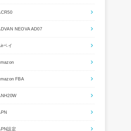
ACR50
ADVAN NEOVA AD07
Airペイ
amazon
amazon FBA
ANH20W
APN
APN設定