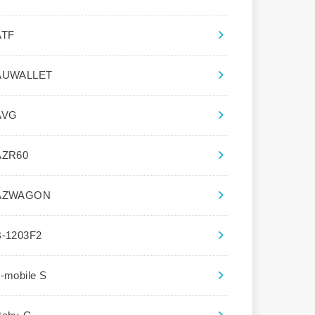
ATF
AUWALLET
AVG
AZR60
AZWAGON
B-1203F2
-mobile S