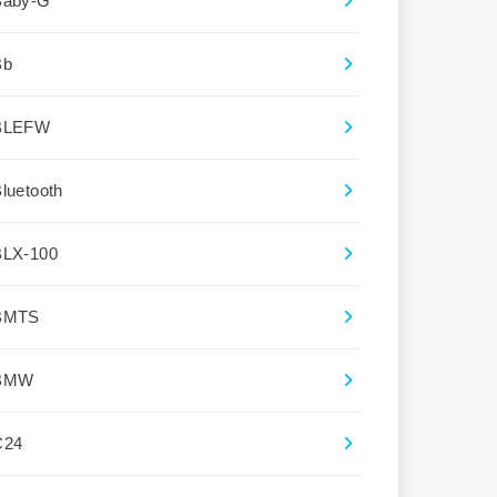
Baby-G
Bb
BLEFW
luetooth
BLX-100
BMTS
BMW
C24