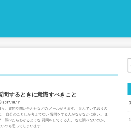
質問するときに意識すべきこと
2017.10.17
日々、質問や問い合わせなどの メールがきます。 読んでいて思うの
は、 自分のことしか考えてない 質問をする人がなかなかに多い。 ま
ず、調べたらわかるような 質問をしてくる人。 なぜ調べないのか、
といつも思ってしまいます...