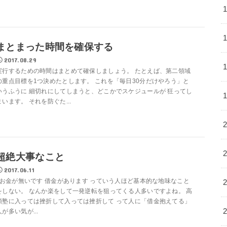
まとまった時間を確保する
2017.08.29
実行するための時間はまとめて確保しましょう。 たとえば、第二領域
の重点目標を1つ決めたとします。 これを「毎日30分だけやろう」と
いうふうに 細切れにしてしまうと、どこかでスケジュールが 狂ってし
まいます。 それを防ぐた...
超絶大事なこと
2017.06.11
お金が無いです 借金があります っていう人ほど基本的な地味なこと
をしない。 なんか楽をして一発逆転を狙ってくる人多いですよね。 高
額塾に入っては挫折して入っては挫折して って人に「借金抱えてる」
人が多い気が...