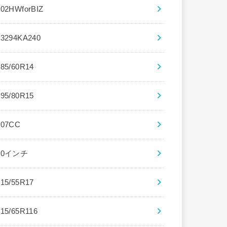
102HWforBIZ
13294KA240
185/60R14
195/80R15
207CC
20インチ
215/55R17
215/65R116