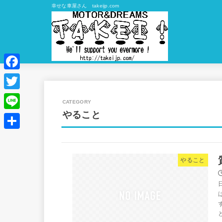
幸せな車屋さん takeijp.com
Facebook
Twitter
やること
Line
共
有
やること