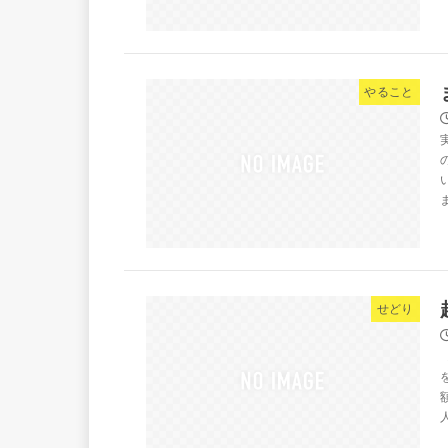
やること
せどり