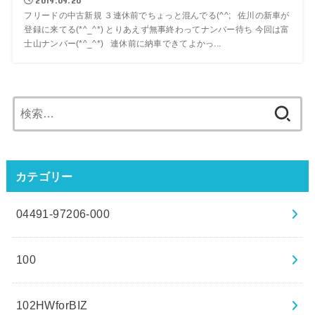
2019.09.20
フリードの中古新規 ３連休前でちょっと混んでる(^^; 佐川の新車が
登録に来てる(*^_^*) とりあえず無事終わってナンバー待ち 今回は富
士山ナンバー(*^_^*) 連休前に納車できてよかっ...
検
索:
カテゴリー
04491-97206-000
100
102HWforBIZ