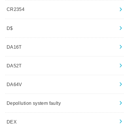
CR2354
D$
DA16T
DA52T
DA64V
Depollution system faulty
DEX