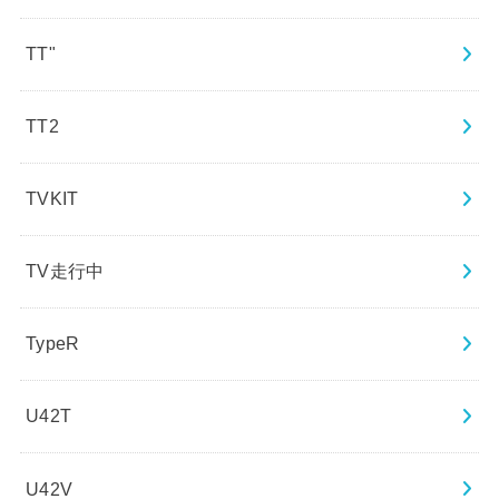
TT"
TT2
TVKIT
TV走行中
TypeR
U42T
U42V