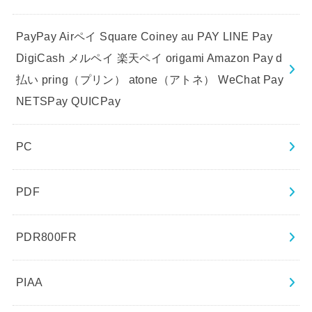
PayPay Airペイ Square Coiney au PAY LINE Pay
DigiCash メルペイ 楽天ペイ origami Amazon Pay d
払い pring（プリン） atone（アトネ） WeChat Pay
NETSPay QUICPay
PC
PDF
PDR800FR
PIAA