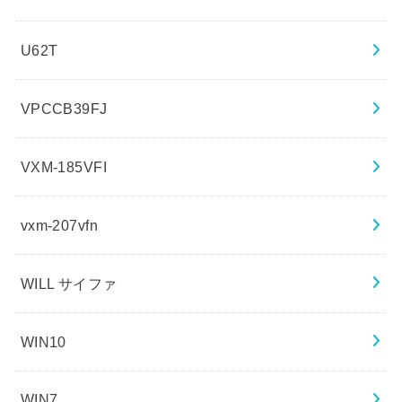
U62T
VPCCB39FJ
VXM-185VFI
vxm-207vfn
WILL サイファ
WIN10
WIN7