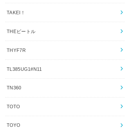
TAKEI！
THEビートル
THYF7R
TL385UG1#N11
TN360
TOTO
TOYO