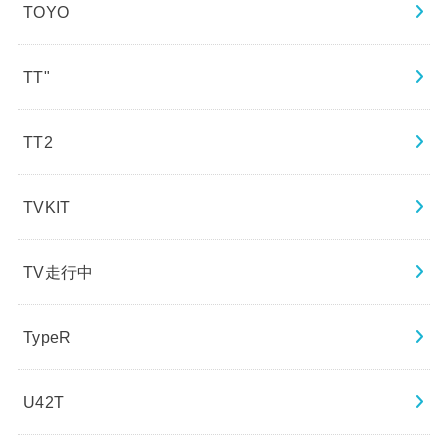
TOYO
TT"
TT2
TVKIT
TV走行中
TypeR
U42T