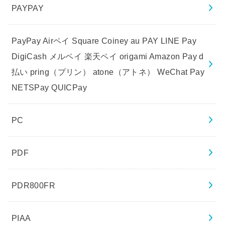
PAYPAY
PayPay Airペイ Square Coiney au PAY LINE Pay
DigiCash メルペイ 楽天ペイ origami Amazon Pay d
払い pring（プリン） atone（アトネ） WeChat Pay
NETSPay QUICPay
PC
PDF
PDR800FR
PIAA