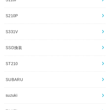
S210P
S331V
SSD換装
ST210
SUBARU
suzuki