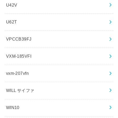
U42V
U62T
VPCCB39FJ
VXM-185VFI
vxm-207vfn
WILL サイファ
WIN10