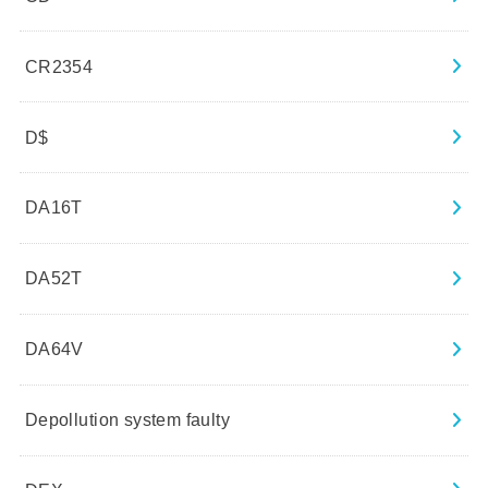
CR2354
D$
DA16T
DA52T
DA64V
Depollution system faulty