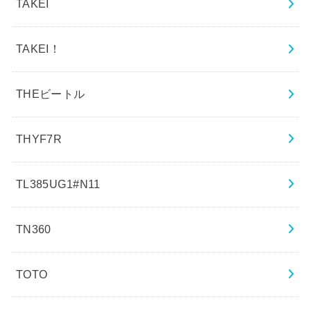
TAKEI
TAKEI！
THEビートル
THYF7R
TL385UG1#N11
TN360
TOTO