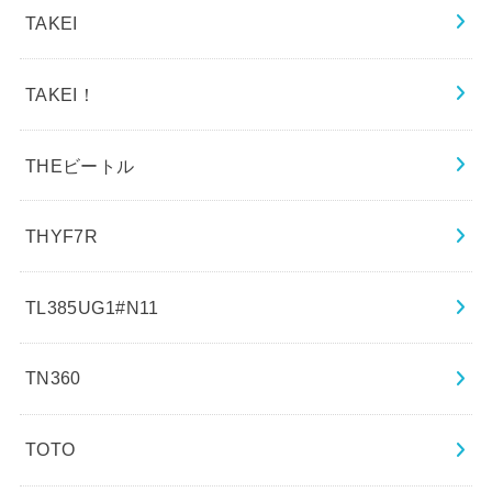
TAKEI
TAKEI！
THEビートル
THYF7R
TL385UG1#N11
TN360
TOTO