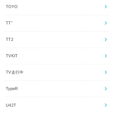
TOYO
TT"
TT2
TVKIT
TV走行中
TypeR
U42T