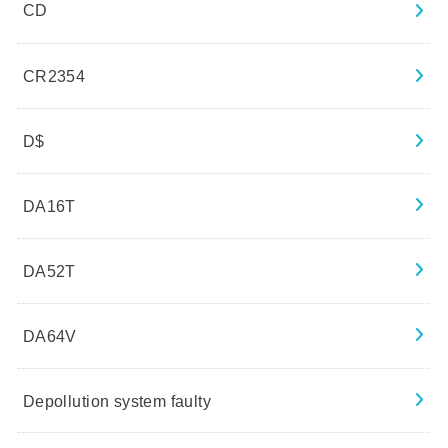
CD
CR2354
D$
DA16T
DA52T
DA64V
Depollution system faulty