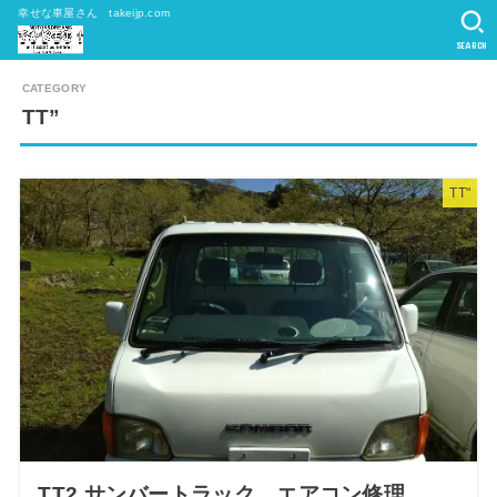
幸せな車屋さん takeijp.com
SEARCH
TT”
TT"
TT2 サンバートラック エアコン修理