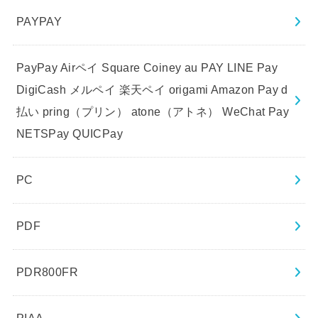
PAYPAY
PayPay Airペイ Square Coiney au PAY LINE Pay
DigiCash メルペイ 楽天ペイ origami Amazon Pay d
払い pring（プリン） atone（アトネ） WeChat Pay
NETSPay QUICPay
PC
PDF
PDR800FR