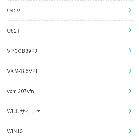
U42V
U62T
VPCCB39FJ
VXM-185VFI
vxm-207vfn
WILL サイファ
WIN10