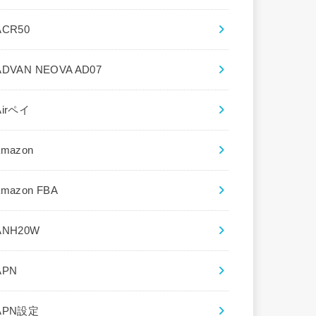
ACR50
ADVAN NEOVA AD07
Airペイ
amazon
amazon FBA
ANH20W
APN
APN設定