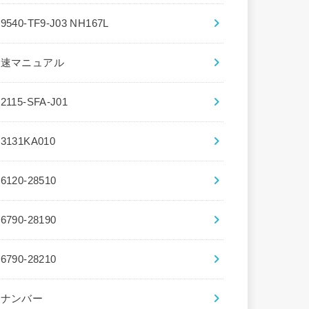
39540-TF9-J03 NH167L
5速マニュアル
72115-SFA-J01
83131KA010
86120-28510
86790-28190
86790-28210
8ナンバー