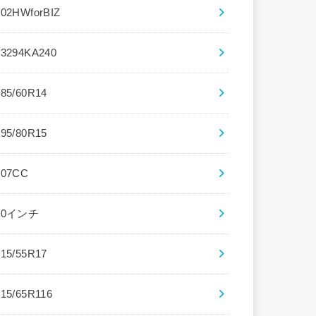
102HWforBIZ
13294KA240
185/60R14
195/80R15
207CC
20インチ
215/55R17
215/65R116