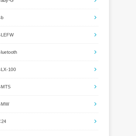
Baby-G
Bb
BLEFW
luetooth
BLX-100
BMTS
BMW
C24