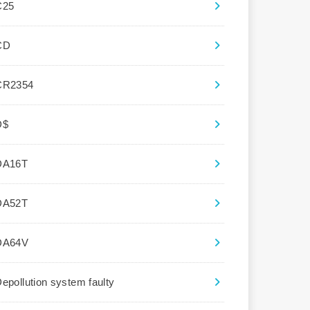
C25
CD
CR2354
D$
DA16T
DA52T
DA64V
epollution system faulty