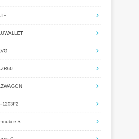
ATF
AUWALLET
AVG
AZR60
AZWAGON
B-1203F2
-mobile S