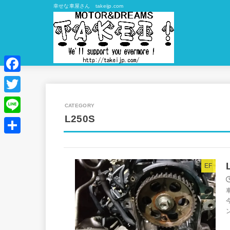
幸せな車屋さん takeijp.com
Facebook
Twitter
L250S
Line
共
有
EF