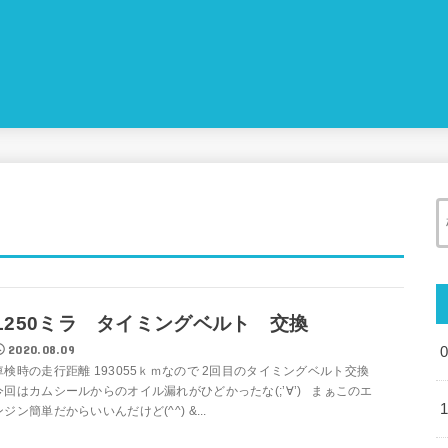
L250ミラ タイミングベルト 交換
2020.08.09
車検時の走行距離 193055ｋｍなので 2回目のタイミングベルト交換
今回はカムシールからのオイル漏れがひどかったな(;’∀’) まぁこのエ
ンジン簡単だからいいんだけど(^^) &...