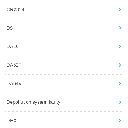
CR2354
D$
DA16T
DA52T
DA64V
Depollution system faulty
DEX