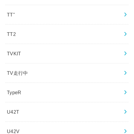
TT"
TT2
TVKIT
TV走行中
TypeR
U42T
U42V