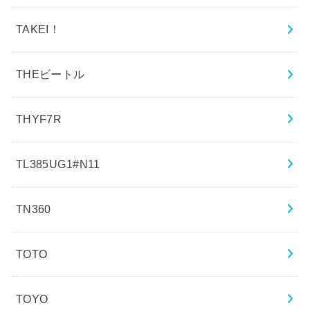
TAKEI！
THEビートル
THYF7R
TL385UG1#N11
TN360
TOTO
TOYO