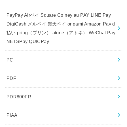
PayPay Airペイ Square Coiney au PAY LINE Pay
DigiCash メルペイ 楽天ペイ origami Amazon Pay d
払い pring（プリン） atone（アトネ） WeChat Pay
NETSPay QUICPay
PC
PDF
PDR800FR
PIAA