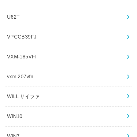
U62T
VPCCB39FJ
VXM-185VFI
vxm-207vfn
WILL サイファ
WIN10
WIN7