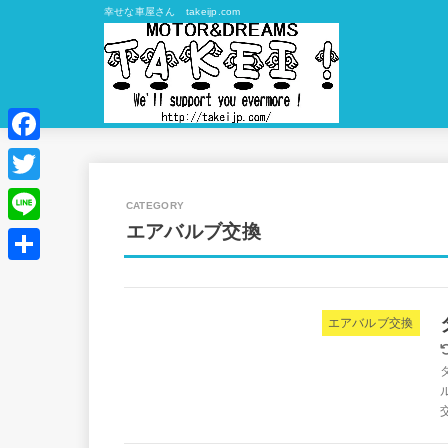
幸せな車屋さん takeijp.com
Facebook
Twitter
エアバルブ交換
Line
共
有
エアバルブ交換