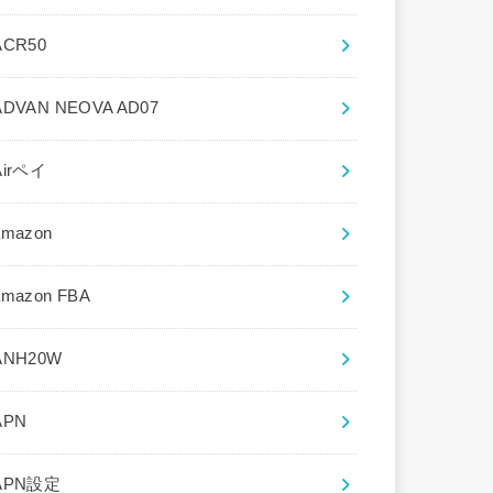
ACR50
ADVAN NEOVA AD07
Airペイ
amazon
amazon FBA
ANH20W
APN
APN設定