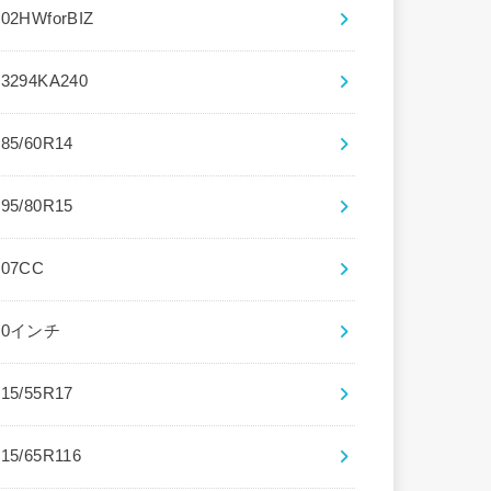
102HWforBIZ
13294KA240
185/60R14
195/80R15
207CC
20インチ
215/55R17
215/65R116