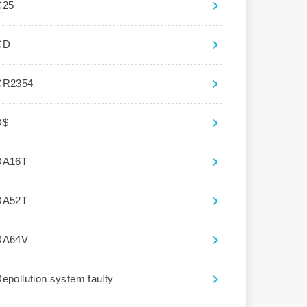
C25
CD
CR2354
D$
DA16T
DA52T
DA64V
epollution system faulty