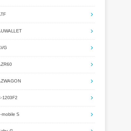
ATF
AUWALLET
AVG
AZR60
AZWAGON
B-1203F2
-mobile S