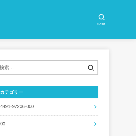
SEARCH
検
索:
カテゴリー
04491-97206-000
100