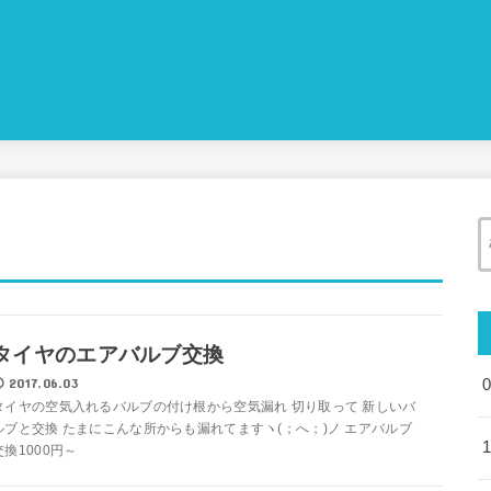
タイヤのエアバルブ交換
2017.06.03
タイヤの空気入れるバルブの付け根から空気漏れ 切り取って 新しいバ
ルブと交換 たまにこんな所からも漏れてますヽ(；へ；)ノ エアバルブ
交換1000円～