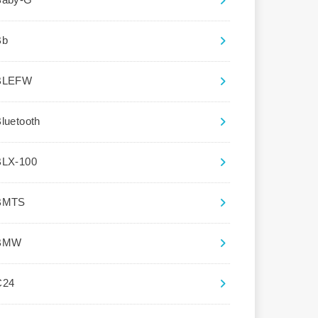
Baby-G
Bb
BLEFW
luetooth
BLX-100
BMTS
BMW
C24