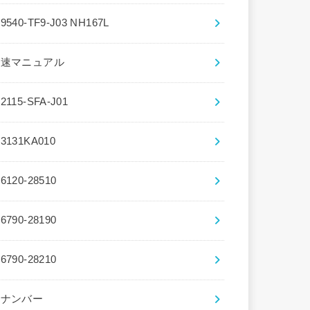
39540-TF9-J03 NH167L
5速マニュアル
72115-SFA-J01
83131KA010
86120-28510
86790-28190
86790-28210
8ナンバー