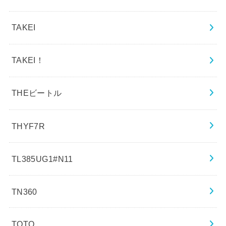
TAKEI
TAKEI！
THEビートル
THYF7R
TL385UG1#N11
TN360
TOTO