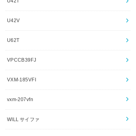
U42T
U42V
U62T
VPCCB39FJ
VXM-185VFI
vxm-207vfn
WILL サイファ