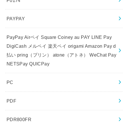
P0174
PAYPAY
PayPay Airペイ Square Coiney au PAY LINE Pay
DigiCash メルペイ 楽天ペイ origami Amazon Pay d
払い pring（プリン） atone（アトネ） WeChat Pay
NETSPay QUICPay
PC
PDF
PDR800FR