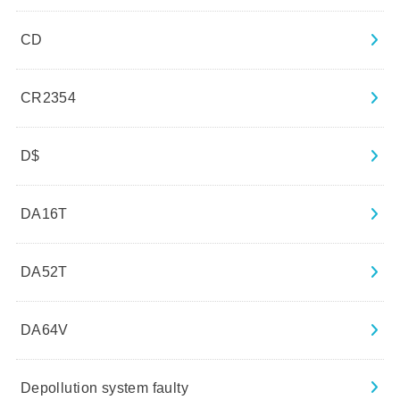
CD
CR2354
D$
DA16T
DA52T
DA64V
Depollution system faulty