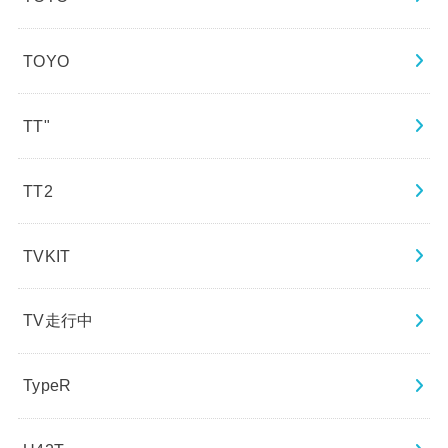
TOYO
TT"
TT2
TVKIT
TV走行中
TypeR