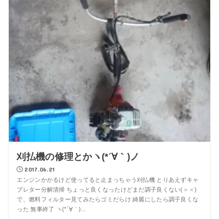
刈払機の修理とかヽ(*´∀｀)ノ
2017.06.21
エンジンかかるけど使ってると止まっちゃう刈払機 とりあえずキャ
ブレター分解清掃 ちょっと良くなったけどまだ調子良くない(＞＜)
で、燃料フィルター見てみたらゴミだらけ 綺麗にしたら調子良くな
った 無事終了 ヽ(*´∀｀)...