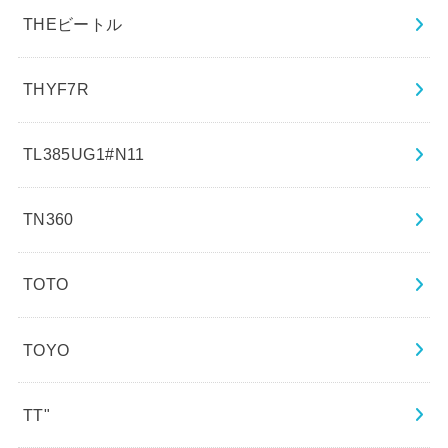
THEビートル
THYF7R
TL385UG1#N11
TN360
TOTO
TOYO
TT"