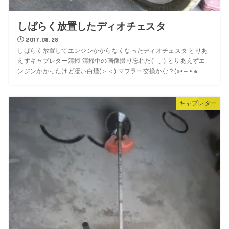
しばらく放置したディオチェスタ
2017.08.28
しばらく放置してエンジンかからなくなったディオチェスタ とりあ
えずキャブレター清掃 清掃中の画像撮り忘れた(´- ̯-`) とりあえずエ
ンジンかかったけど凄い白煙(＞＜) マフラー交換かな？(๑• – •`๑...
キャブレター