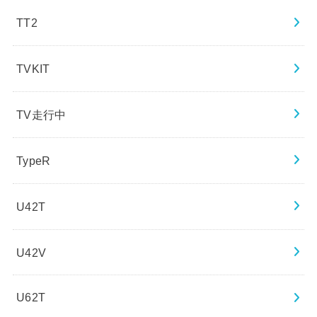
TT2
TVKIT
TV走行中
TypeR
U42T
U42V
U62T