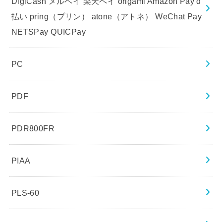
DigiCash メルペイ 楽天ペイ origami Amazon Pay d
払い pring（プリン） atone（アトネ） WeChat Pay
NETSPay QUICPay
PC
PDF
PDR800FR
PIAA
PLS-60