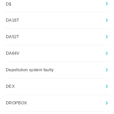
D$
DA16T
DA52T
DA64V
Depollution system faulty
DEX
DROPBOX