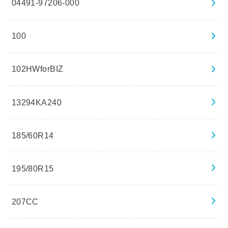
04491-97206-000
100
102HWforBIZ
13294KA240
185/60R14
195/80R15
207CC