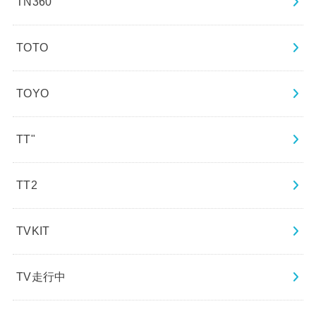
TN360
TOTO
TOYO
TT"
TT2
TVKIT
TV走行中