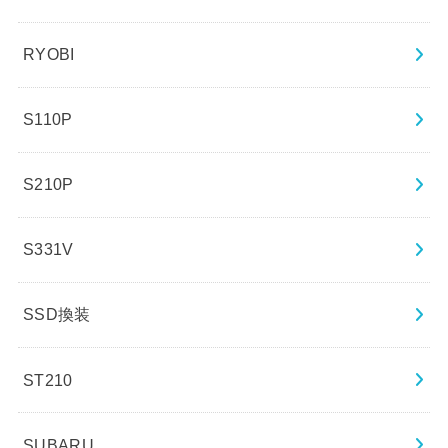
RYOBI
S110P
S210P
S331V
SSD換装
ST210
SUBARU