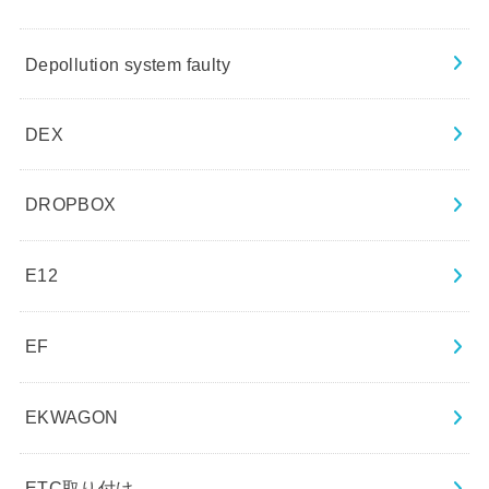
Depollution system faulty
DEX
DROPBOX
E12
EF
EKWAGON
ETC取り付け