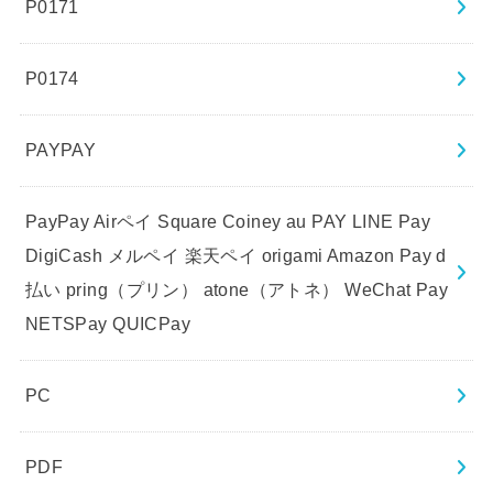
P0171
P0174
PAYPAY
PayPay Airペイ Square Coiney au PAY LINE Pay
DigiCash メルペイ 楽天ペイ origami Amazon Pay d
払い pring（プリン） atone（アトネ） WeChat Pay
NETSPay QUICPay
PC
PDF