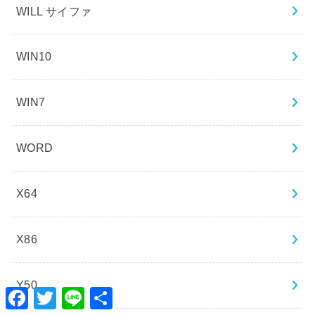
WILL サイファ
WIN10
WIN7
WORD
X64
X86
Y50
Facebook
Twitter
Line
共
有