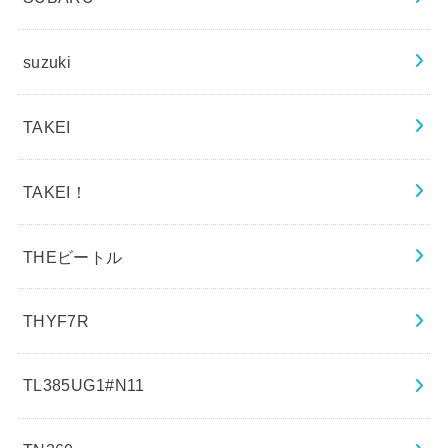
suzuki
TAKEI
TAKEI！
THEビートル
THYF7R
TL385UG1#N11