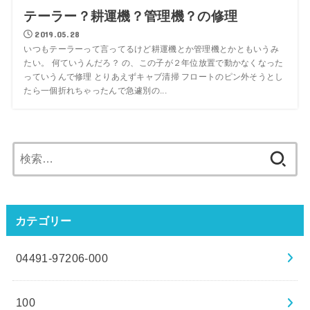
テーラー？耕運機？管理機？の修理
2019.05.28
いつもテーラーって言ってるけど耕運機とか管理機とかともいうみ
たい。 何ていうんだろ？ の、この子が２年位放置で動かなくなった
っていうんで修理 とりあえずキャブ清掃 フロートのピン外そうとし
たら一個折れちゃったんで急遽別の...
検
索:
カテゴリー
04491-97206-000
100