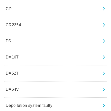
CD
CR2354
D$
DA16T
DA52T
DA64V
Depollution system faulty