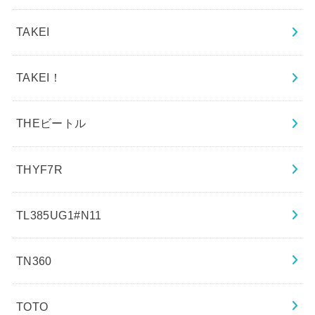
TAKEI
TAKEI！
THEビートル
THYF7R
TL385UG1#N11
TN360
TOTO