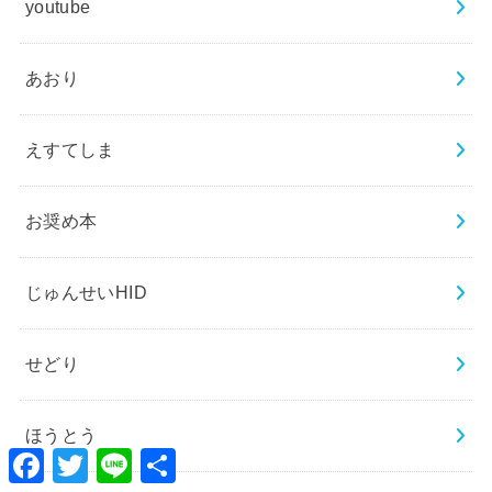
youtube
あおり
えすてしま
お奨め本
じゅんせいHID
せどり
ほうとう
Facebook
Twitter
Line
共
有