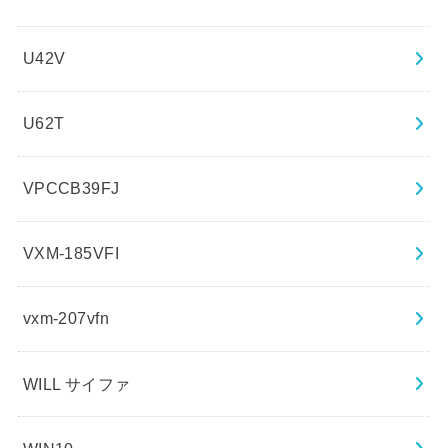
U42V
U62T
VPCCB39FJ
VXM-185VFI
vxm-207vfn
WILL サイファ