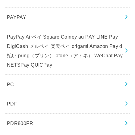
PAYPAY
PayPay Airペイ Square Coiney au PAY LINE Pay
DigiCash メルペイ 楽天ペイ origami Amazon Pay d
払い pring（プリン） atone（アトネ） WeChat Pay
NETSPay QUICPay
PC
PDF
PDR800FR