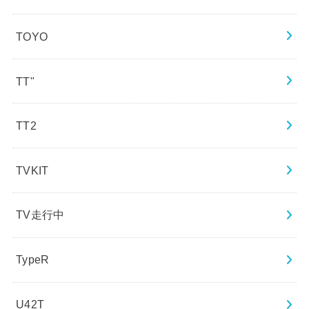
TOYO
TT"
TT2
TVKIT
TV走行中
TypeR
U42T